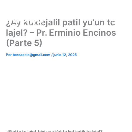
Ir
al
contenido
¿Ay kuxlejalil patil yu’un te
lajel? – Pr. Erminio Encinos
(Parte 5)
Por
bereasclc@gmail.com
/
junio 12, 2025
¿Binti a te lajel, bixi ya xk’ot ta kot’antik te lajel?