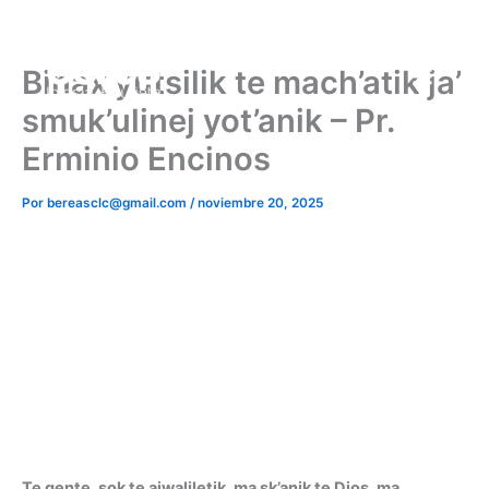
Ir
al
contenido
Binax yutsilik te mach’atik ja’
smuk’ulinej yot’anik – Pr.
Erminio Encinos
Por
bereasclc@gmail.com
/
noviembre 20, 2025
Te gente, sok te ajwaliletik, ma sk’anik te Dios, ma