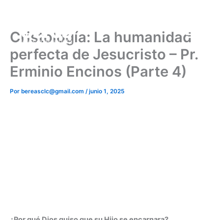
Ir
al
contenido
Cristología: La humanidad
perfecta de Jesucristo – Pr.
Erminio Encinos (Parte 4)
Por
bereasclc@gmail.com
/
junio 1, 2025
¿Por qué Dios quiso que su Hijo se encarnara?