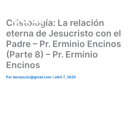
Ir
al
contenido
Cristología: La relación
eterna de Jesucristo con el
Padre – Pr. Erminio Encinos
(Parte 8) – Pr. Erminio
Encinos
Por
bereasclc@gmail.com
/
abril 7, 2025