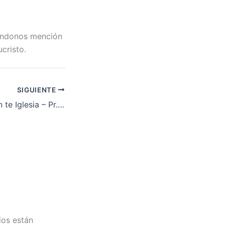
iéndonos mención
cristo.
SIGUIENTE
Te tojil benel yu’un te Iglesia – Pr. Erminio Encinos (Parte 11)
ios están