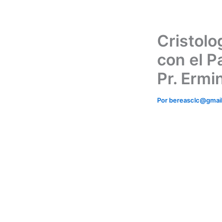
Ir
al
contenido
Cristolo
con el P
Pr. Ermi
Por
bereasclc@gmai