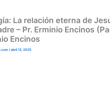
NOSOTROS
DOCTRINAS
PREDICA
gía: La relación eterna de Jes
adre – Pr. Erminio Encinos (Pa
nio Encinos
l.com
/
abril 13, 2025