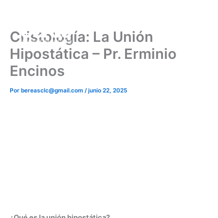
Ir
al
contenido
Cristología: La Unión
Hipostática – Pr. Erminio
Encinos
Por
bereasclc@gmail.com
/
junio 22, 2025
¿Qué es la unión hipostática?