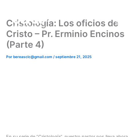
Ir
al
contenido
Cristología: Los oficios de
Cristo – Pr. Erminio Encinos
(Parte 4)
Por
bereasclc@gmail.com
/
septiembre 21, 2025
En su serie de “Cristología”, nuestro pastor nos lleva ahora