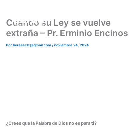
Ir
al
contenido
Cuando su Ley se vuelve
extraña – Pr. Erminio Encinos
Por
bereasclc@gmail.com
/
noviembre 24, 2024
¿Crees que la Palabra de Dios no es para ti?