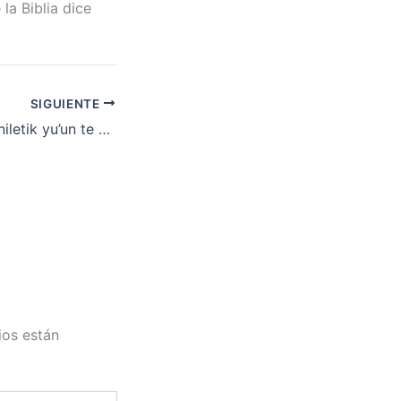
la Biblia dice
SIGUIENTE
1 Corintios: Majtaniletik yu’un te Espíritu – Pr. Erminio Encinos (Parte 2)
ios están