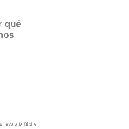
CIONES
RADIO BEREA
CONTACTO
r qué
inos
 lleva a la Biblia