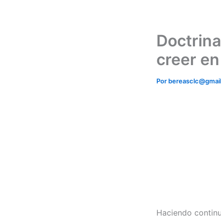
Ir
al
contenido
Doctrina
creer en
Por
bereasclc@gmai
Haciendo continua