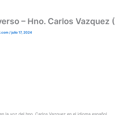
NOSOTROS
DOCTRINAS
PREDICA
verso – Hno. Carlos Vazquez (
l.com
/
julio 17, 2024
en la voz del hno. Carlos Vazquez en el idioma español.