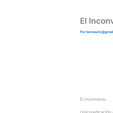
Ir
al
contenido
El Incon
Por
bereasclc@gmai
El Inconverso.
Una predicación 