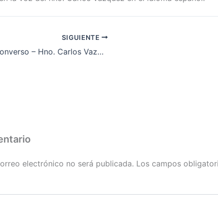
SIGUIENTE
El Inconverso – Hno. Carlos Vazquez (Parte 2 – Tseltal)
entario
orreo electrónico no será publicada.
Los campos obligator