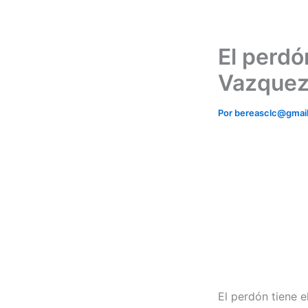
Ir
al
contenido
El perdó
Vazquez
Por
bereasclc@gmai
El perdón tiene e