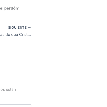
del perdón”
SIGUIENTE
Cristología: Pruebas de que Cristo es Dios – Pr. Erminio Encinos (Parte 2)
ios están