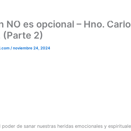
NOSOTROS
DOCTRINAS
PREDICA
n NO es opcional – Hno. Carl
 (Parte 2)
l.com
/
noviembre 24, 2024
l poder de sanar nuestras heridas emocionales y espirituale