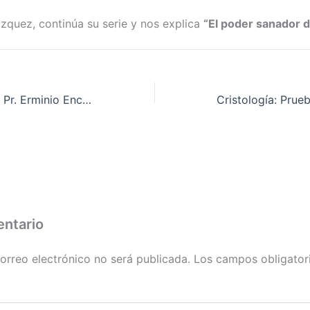
azquez, continúa su serie y nos explica
“El poder sanador 
Te 10 ach’ixetik – Pr. Erminio Encinos
entario
orreo electrónico no será publicada.
Los campos obligator