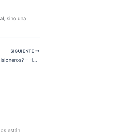
al
, sino una
SIGUIENTE
¿Por qué enviar misioneros? – Hno. Miguel Gutiérrez
ios están