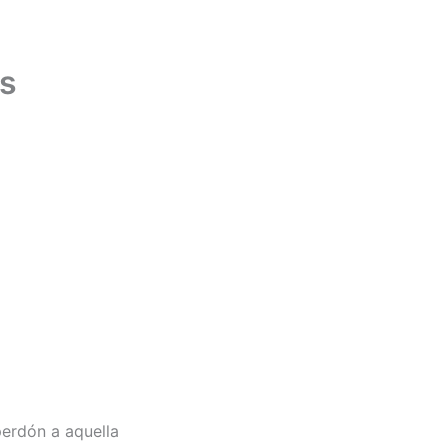
CIONES
RADIO BEREA
CONTACTO
os
perdón a aquella