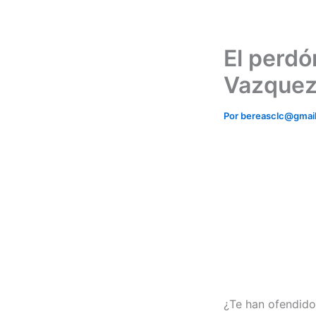
Ir
al
contenido
El perdó
Vazque
Por
bereasclc@gmai
¿Te han ofendido