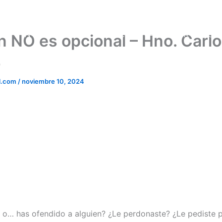
NOSOTROS
DOCTRINAS
PREDICA
n NO es opcional – Hno. Carl
z
l.com
/
noviembre 10, 2024
 o… has ofendido a alguien? ¿Le perdonaste? ¿Le pediste 