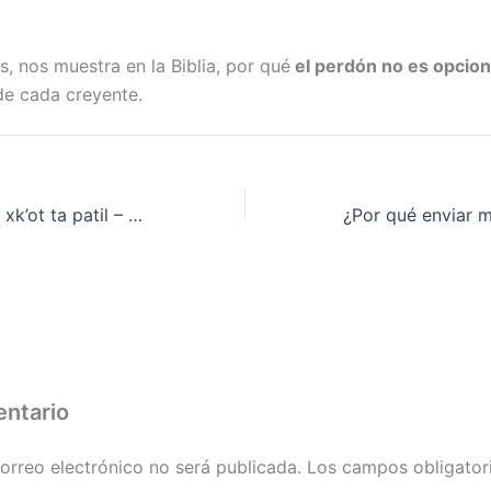
, nos muestra en la Biblia, por qué
el perdón no es opcion
de cada creyente.
K’ax jich sbolil ya xk’ot ta patil – Pr. Erminio Encinos
entario
orreo electrónico no será publicada.
Los campos obligator