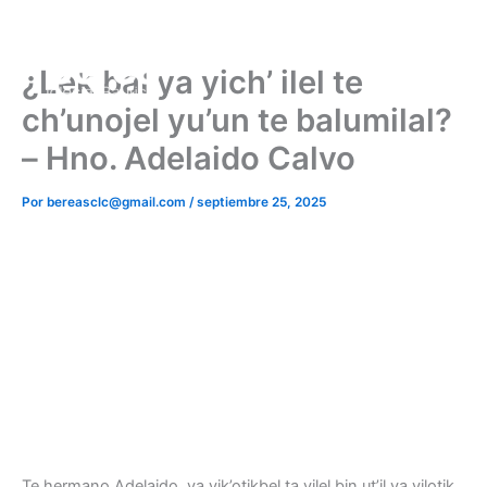
Ir
al
contenido
¿Lek bal ya yich’ ilel te
ch’unojel yu’un te balumilal?
– Hno. Adelaido Calvo
Por
bereasclc@gmail.com
/
septiembre 25, 2025
Te hermano Adelaido, ya yik’otikbel ta yilel bin ut’il ya yilotik