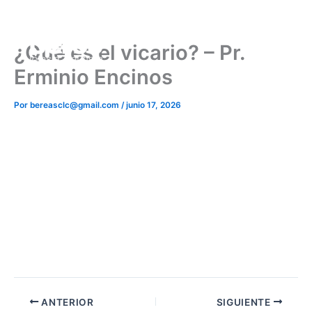
Ir
al
contenido
¿Qué es el vicario? – Pr.
Erminio Encinos
Por
bereasclc@gmail.com
/
junio 17, 2026
ANTERIOR
SIGUIENTE