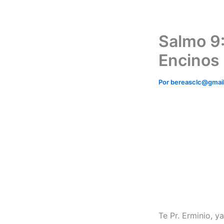
Ir
al
contenido
Salmo 9: 
Encinos
Por
bereasclc@gmai
Te Pr. Erminio, ya