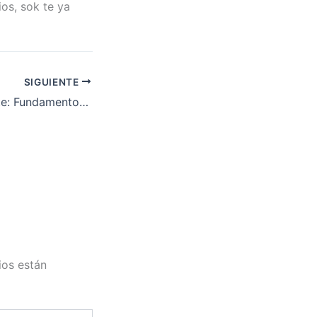
Dios, sok te ya
SIGUIENTE
AI Amor Inteligente: Fundamentos de un matrimonio – Pr. Andrés Shields
ios están