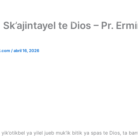
NOSOTROS
DOCTRINAS
PREDICA
Sk’ajintayel te Dios – Pr. Erm
l.com
/
abril 16, 2026
 yik’otikbel ya yilel jueb muk’ik bitik ya spas te Dios, ta ban