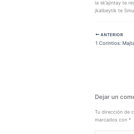
la sk’ajintay te r
jkalbeytik te Smuk
ANTERIOR
Dejar un com
Tu dirección de c
marcados con
*
Escribe