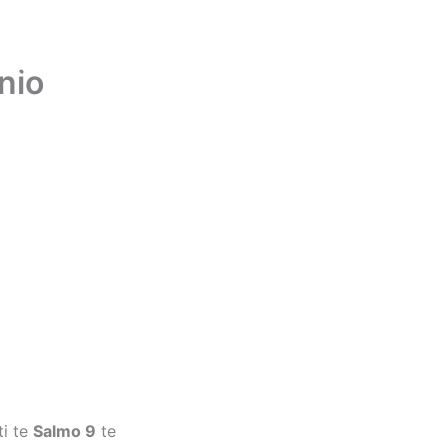
CIONES
RADIO BEREA
CONTACTO
inio
ti te
Salmo 9
te