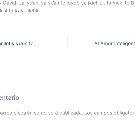
ey David. Ja’ yu’un, ya sk’an te joyob ya jkich’tik ta muk’ te 
’ul ta k’ayojiletik.
1 Corintios: Majtaniletik yu’un te Espíritu – Pr. Erminio Encinos
entario
orreo electrónico no será publicada.
Los campos obligator