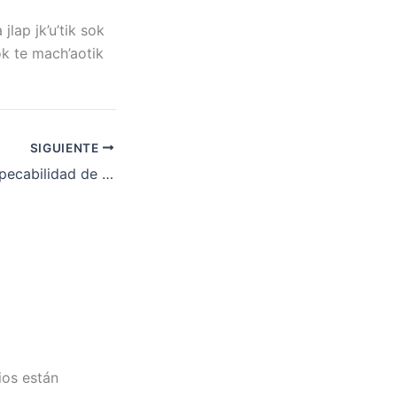
jlap jk’u’tik sok
 sok te mach’aotik
SIGUIENTE
Cristología: La Impecabilidad de Jesucristo – Pr. Erminio Encinos (Parte 3)
ios están