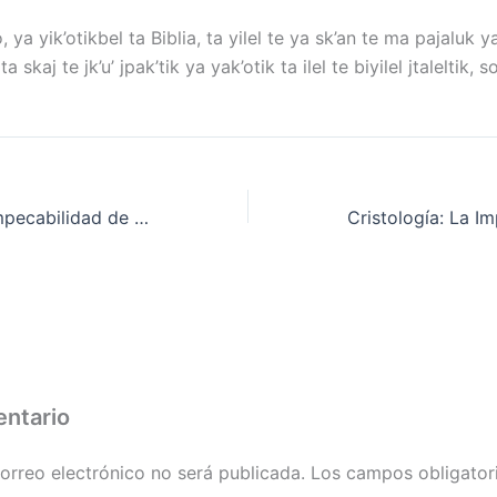
 ya yik’otikbel ta Biblia, ta yilel te ya sk’an te ma pajaluk ya 
, ta skaj te jk’u’ jpak’tik ya yak’otik ta ilel te biyilel jtaleltik,
Cristología: La Impecabilidad de Jesucristo – Pr. Erminio Encinos (Parte 2)
entario
orreo electrónico no será publicada.
Los campos obligator