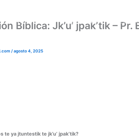
NOSOTROS
DOCTRINAS
PREDICA
n Bíblica: Jk’u’ jpak’tik – Pr.
l.com
/
agosto 4, 2025
s te ya jtuntestik te jk’u’ jpak’tik?