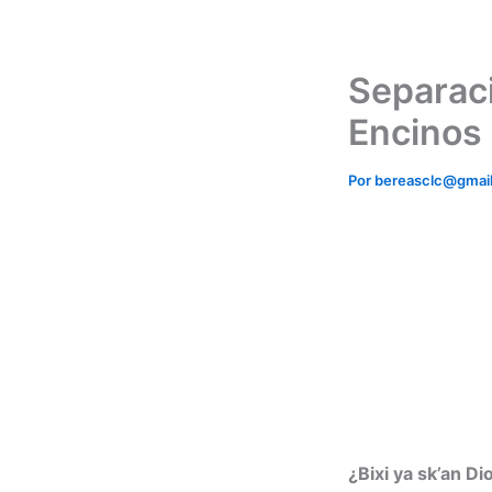
Ir
al
contenido
Separació
Encinos
Por
bereasclc@gmai
¿Bixi ya sk’an Dio