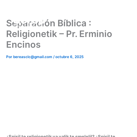
Ir
al
contenido
Separación Bíblica :
Religionetik – Pr. Erminio
Encinos
Por
bereasclc@gmail.com
/
octubre 6, 2025
¿Spisil te religionetik ya yalik te smelelil? ¿Spisil te