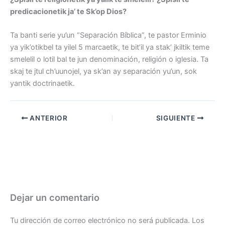
predicacionetik ja’ te Sk’op Dios?
Ta banti serie yu’un “Separación Bíblica”, te pastor Erminio
ya yik’otikbel ta yilel 5 marcaetik, te bit’il ya stak’ jkiltik teme
smelelil o lotil bal te jun denominación, religión o iglesia. Ta
skaj te jtul ch’uunojel, ya sk’an ay separación yu’un, sok
yantik doctrinaetik.
ANTERIOR
SIGUIENTE
Dejar un comentario
Tu dirección de correo electrónico no será publicada.
Los