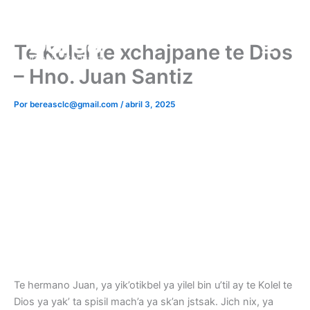
Ir
al
contenido
Te Kolel te xchajpane te Dios
– Hno. Juan Santiz
Por
bereasclc@gmail.com
/
abril 3, 2025
Te hermano Juan, ya yik’otikbel ya yilel bin u’til ay te Kolel te
Dios ya yak’ ta spisil mach’a ya sk’an jstsak. Jich nix, ya