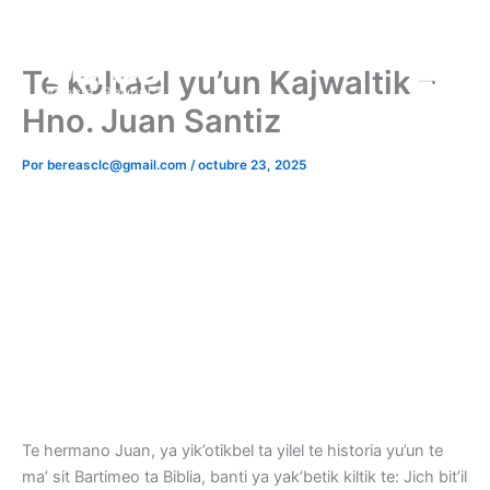
Ir
al
contenido
Te koltael yu’un Kajwaltik –
Hno. Juan Santiz
Por
bereasclc@gmail.com
/
octubre 23, 2025
Te hermano Juan, ya yik’otikbel ta yilel te historia yu’un te
ma’ sit Bartimeo ta Biblia, banti ya yak’betik kiltik te: Jich bit’il