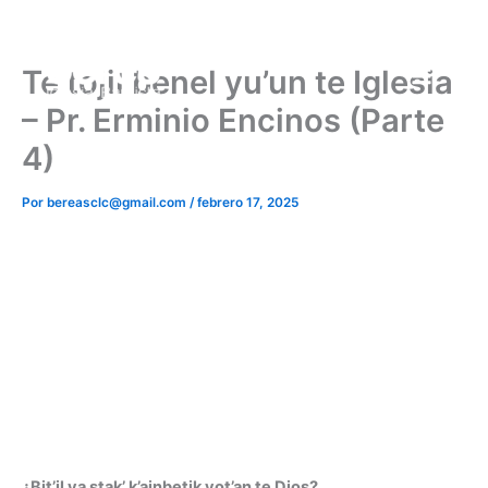
Ir
al
contenido
Te tojil benel yu’un te Iglesia
– Pr. Erminio Encinos (Parte
4)
Por
bereasclc@gmail.com
/
febrero 17, 2025
¿Bit’il ya stak’ k’ainbetik yot’an te Dios?